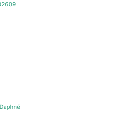
02609
 Daphné