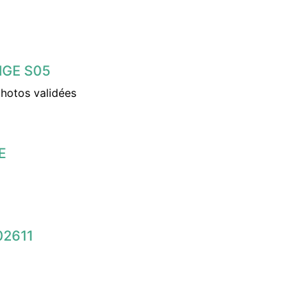
IGE S05
photos validées
E
02611